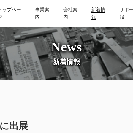
トップペー
事業案
会社案
新着情
サポ
ジ
内
内
報
報
ハードウェア開発・設計・販売
UVCURE-01 紫外線照射装置
megbox 顔認証システム
News
オフィス関連売
ホビー関連
新着情報
プログラミング教材開発・販売
スーパーアルカリイオン水生成装置
スーパーアルカリイオン水 12.5
AI-Thermo 機器販売
に出展