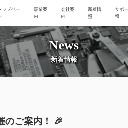
トップペー
事業案
会社案
新着情
サポ
ジ
内
内
報
報
ハードウェア開発・設計・販売
UVCURE-01 紫外線照射装置
megbox 顔認証システム
News
オフィス関連売
ホビー関連
新着情報
プログラミング教材開発・販売
スーパーアルカリイオン水生成装置
スーパーアルカリイオン水 12.5
AI-Thermo 機器販売
催のご案内！ 🎉